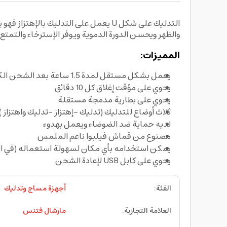
التدليك على شكل U يعمل على التدليك 
والظهر ويحسن الدورة الدموية ويوفر الإسترخاء والتمتع 
المميزات:
يعمل بشكل مستقل لمدة 1.5 ساعة بعد الشحن الكامل
يحوي على مؤقت إغلاق كل 10 دقائق
يحوي على بطارية مدمجة مستقلة
ثلاث أوضاع للتدليك (تدليك -إهتزاز -تدليك واهتزاز 
لديه حماية ضد الضوضاء ويعمل بهدوء
مصنوع من قماش فيلبوا ناعم الملمس
يمكن استخدامه بأي مكان لسهولة استعماله (في الم
يحوي على كابل USB لإعادة الشحن
الفئة
:
أجهزة مساج وتدليك
العلامة التجارية
:
مارشال فتنس