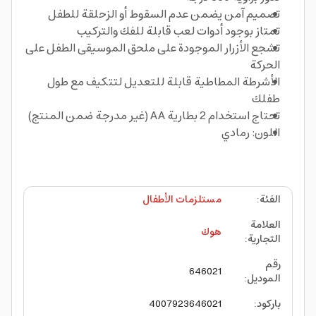
تصميم آمن يضمن عدم السقوط أو الزحلقة للطفل
تمتاز بوجود أدوات لعب قابلة للفك والتركيب
تشجع الأزرار الموجودة على ملحق الموسيقى الطفل على
الحركة
الأشرطة المطاطية قابلة للتعديل لتتكيف مع طول
طفلك
تحتاج استخدام 2 بطارية AA (غير مدرجة ضمن المنتج)
اللون: رمادي
الفئة
:
مستلزمات الأطفال
العلامة
هوك
التجارية
:
رقم
646021
الموديل
:
باركود
:
4007923646021