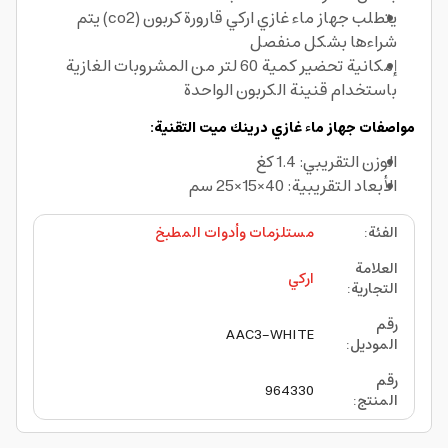
يتطلب جهاز ماء غازي اركي قارورة كربون (co2) يتم
شراءها بشكل منفصل
إمكانية تحضير كمية 60 لتر من المشروبات الغازية
باستخدام قنينة الكربون الواحدة
مواصفات جهاز ماء غازي درينك ميت التقنية:
الوزن التقريبي: 1.4 كغ
الأبعاد التقريبية: 40×15×25 سم
الفئة
:
مستلزمات وأدوات المطبخ
العلامة
اركي
التجارية
:
رقم
AAC3-WHITE
الموديل
:
رقم
964330
المنتج
: