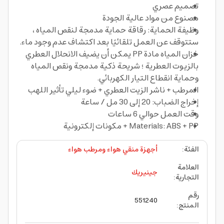
تصميم عصري
مصنوع من مواد عالية الجودة
وظيفة الحماية: رقاقة حماية مدمجة لنقص المياه ،
ستتوقف عن العمل تلقائيًا بعد اكتشاف عدم وجود ماء.
خزان المياه مادة PP يمكن أن يضيف الانحلال العطري
بالزيوت العطرية ؛ شريحة ذكية مدمجة ونقص المياه
وحماية انقطاع التيار الكهربائي.
المرطب + ناشر الزيت العطري + ضوء ليلي تأثير اللهب
إخراج الضباب: 20 إلى 30 مل / ساعة
وقت العمل حوالي 6 ساعات
Materials: ABS + PP + مكونات إلكترونية
الفئة
:
أجهزة منقي هواء ومرطب هواء
العلامة
جينيريك
التجارية
:
رقم
551240
المنتج
: