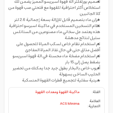
تصميم بورتفلتر الة قهوة اسبريسو المميز يضمن لك
استخلاص أكثر احترافية للقهوة مع فتحتي صب قهوة من
كلا الجانبين
خزان ماء بتصميم قابل للإزالة بسعة إجمالية 2.6 لتر
نظام التسخين المستخدم في ماكينة اسبرسو احترافية
هذه يعتمد عل سخاني ماء مصنوعين من الستانلس
ستيل لنتائج مدهشة
تم استخدام نظام خاص لسكب المياة للحصول على
أفضل مذاق حتى في حال نفاذ المياة المفاجئ
تم استخدام مضخة ماء محسنة في الة قهوة اسبريسو
بضغط يصل إلى 15 بار
أنبوب خاص بالبخار بطول جيد جدا يمكنك من تحضير
الحليب الساخن بسهولة
صينية سفلية لتجميع قطرات القهوة المنسكبة
الفئة
:
ماكينة القهوة ومعدات القهوة
العلامة
ACS Minima
التجارية
: