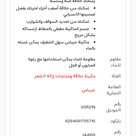
يمنحك حلاقة آمنة وسلسة
تمكنك من حلاقة أصعب أجزاء لحيتك بفضل
تصميمها الانسيابي
تمكنك من تحديد السوالف والشوارب
جسم الماكينة مغطى بالمطاط لإمساكه
بشكل مريح
ماكينة جيباس سهل التنظيف يمكن غسله
بالماء
مقاوم
مقاومة للماء يمكن استخدامها مع رغوة
للماء
:
الصابون أو الجل
الفئة
:
مكينة حلاقة ومنتجات إزالة الشعر
العلامة
جيباس
التجارية
:
رقم
GSR21N
الموديل
:
باركود
:
6294001705710
رقم
144109