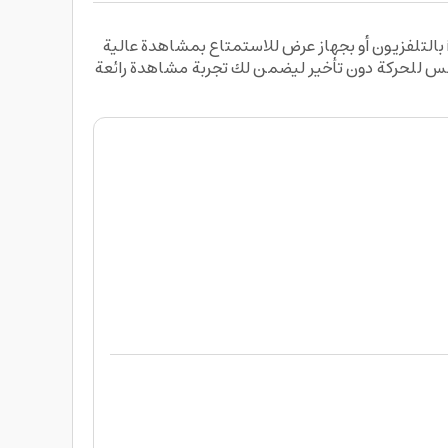
كيبل تحويلة من HDMI إلى Lightning بطول 1.8 متر لون أسود من Belkin يمكنك هذا الكيبل من توصيل جهاز iPhone أو iPad بالتلفزيون أو بجهاز عرض للاستمتاع بمشاهدة عالية
فر الصوت بنقاوة عالية , يؤمن عرض سلس للحركة دون تأخير ليضمن لك تجربة مشاهدة رائعة