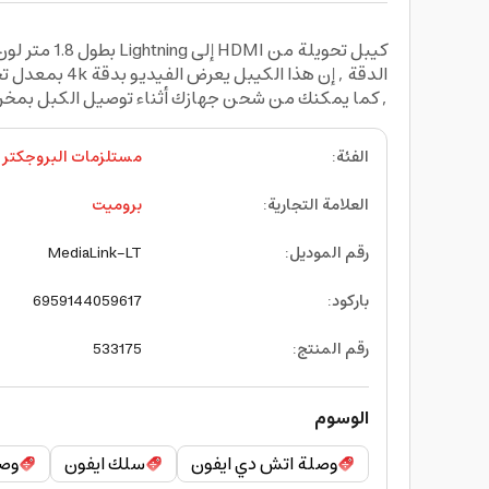
, كما يمكنك من شحن جهازك أثناء توصيل الكبل بمخرج HDMI , يتوافق مع iOS 12 وما 
الفئة
:
مستلزمات البروجكتر و
العلامة التجارية
:
بروميت
رقم الموديل
:
MediaLink-LT
باركود
:
6959144059617
رقم المنتج
:
533175
الوسوم
وصلة اتش دي ايفون
سلك ايفون
وصل