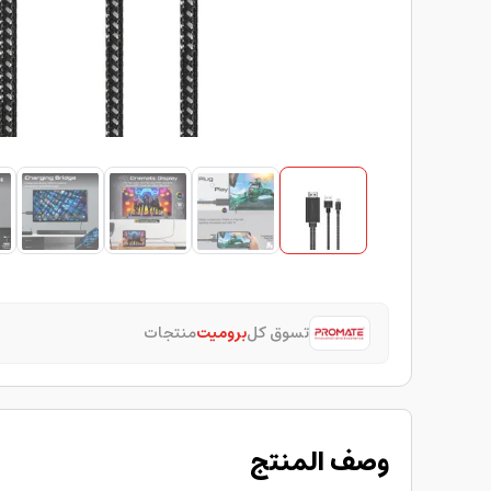
تسوق كل
بروميت
منتجات
وصف المنتج