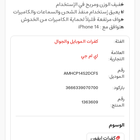
خفيف الوزن ومريح في الإستخدام
لا يعيق إستخدام منفذ الشحن والسماعات والكاميرات
حواف مرتفعة قليلاً لحماية الكاميرات من الخدوش
متوافق مع : iPhone 14
الفئة
:
كفرات الموبايل والجوال
العلامة
اي ام جي
التجارية
:
رقم
AMHCP14S2DCFS
الموديل
:
باركود
:
3666339070700
رقم
1363609
المنتج
:
الوسوم
كفرات ايفون