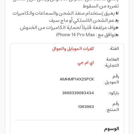
تضرره من السقوط
لا يعيق إستخدام منفذ الشحن والسماعات والكاميرات
يدعم الشحن اللاسلكي أو ماج سيف
حواف مرتفعة قليلاً لحماية الكاميرات من الخدوش
متوافق مع : iPhone 14 Pro Max
الفئة
:
كفرات الموبايل والجوال
العلامة
اي ام جي
التجارية
:
رقم
AMHMP14X2SPCK
الموديل
:
باركود
:
3666339083434
رقم
1363963
المنتج
:
الوسوم