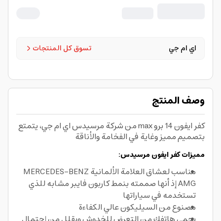
اي ام جي
تسوق كل المنتجات
وصف المنتج
كفر ايفون 14 برو max من شركة مرسيدس اي ام جي، يتمتع
بتصميم مميز وغاية في الفخامة والأناقة
مميزات كفر ايفون مرسيدس:
مناسب لعشاق العلامة الألمانية MERCEDES-BENZ
AMG إذ أنها صممته بنمط كاربون فايبر مشابه للذي
تستخدمه في سياراتها
مصنوع من السيليكون عالي الكفاءة
يحمي هاتفك من التعرض للخدوش ويقلل من إحتمال