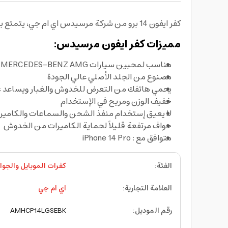
كفر ايفون 14 برو من شركة مرسيدس اي ام جي، يتمتع بتصميم عصري وفاخر
مميزات كفر ايفون مرسيدس:
مناسب لمحبين سيارات MERCEDES-BENZ AMG إذ أنها صممته بنفس مستوى الفخامة والرقي الذي تتمتع به سياراتها
مصنوع من الجلد الأصلي عالي الجودة
يحمي هاتفك من التعرض للخدوش والغبار ويساعد 
خفيف الوزن ومريح في الإستخدام
لا يعيق إستخدام منفذ الشحن والسماعات والكامير
حواف مرتفعة قليلاً لحماية الكاميرات من الخدوش
متوافق مع : iPhone 14 Pro
الفئة
:
كفرات الموبايل والجوا
العلامة التجارية
:
اي ام جي
رقم الموديل
:
AMHCP14LGSEBK