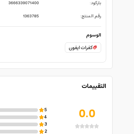
باركود
:
3666339071400
رقم المنتج
:
1363785
الوسوم
كفرات ايفون
التقييمات
0.0
5
4
3
2