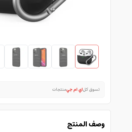
تسوق كل
اي ام جي
منتجات
وصف المنتج