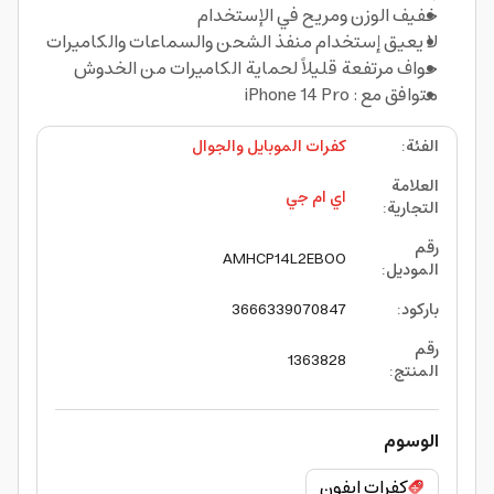
خفيف الوزن ومريح في الإستخدام
لا يعيق إستخدام منفذ الشحن والسماعات والكاميرات
حواف مرتفعة قليلاً لحماية الكاميرات من الخدوش
متوافق مع : iPhone 14 Pro
الفئة
:
كفرات الموبايل والجوال
العلامة
اي ام جي
التجارية
:
رقم
AMHCP14L2EBOO
الموديل
:
باركود
:
3666339070847
رقم
1363828
المنتج
:
الوسوم
كفرات ايفون