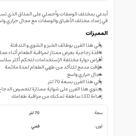
في إعداد مختلف الأطباق والوصفات مع مجال حراري واس
المميزات
يأتي هذا الفرن بوظائف الخبز و الشوي و التدفئة
نافذة زجاجية بعرض ممتاز لمراقبة الطعام أثناء عمل
أقراص دوارة مختلفة الإستخدامات لتحكم أكثر سلاس
مؤقت مدمج للتأكد من طهي الطعام لمدة ملائمة
مجال حراري واسع
يأتي هذا الفرن بسعة 70 لتر
يحتوي هذا الفرن على شواية ممتازة لتحميص الدجاج
إضاءة LED ساطعة تمكنك من مراقبة طعامك
سعة
:
70 لتر
لون
:
فضي