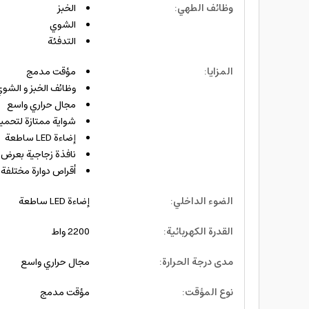
وظائف الطهي
:
الخبز
الشوي
التدفئة
المزايا
:
مؤقت مدمج
وظائف الخبز و الشوي
مجال حراري واسع
شواية ممتازة لتحمي
إضاءة LED ساطعة
نافذة زجاجية بعرض 
أقراص دوارة مختلفة
الضوء الداخلي
:
إضاءة LED ساطعة
القدرة الكهربائية
:
2200 واط
مدى درجة الحرارة
:
مجال حراري واسع
نوع المؤقت
:
مؤقت مدمج