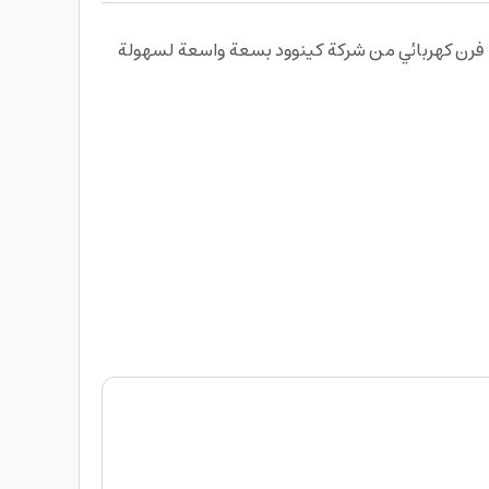
أبدعي بمختلف الوصفات وأحصلي على المذاق الذي تستحقه عائلتك مع الفرن الكهربائي الجديد بقوة 2200 واط من Kenwood فرن كهربائي من شركة كينوود بسعة واسعة لسهولة