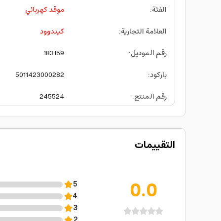
الفئة
:
موقد كهربائي
العلامة التجارية
:
كيندوود
رقم الموديل
:
183159
باركود
:
5011423000282
رقم المنتج
:
245524
التقييمات
0.0
5
4
3
2