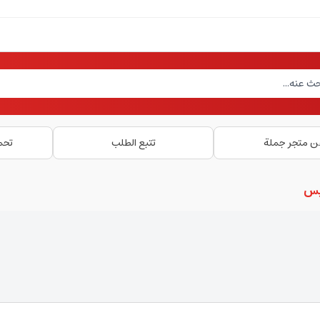
ن متجر جملة
تتبع الطلب
تحم
بس