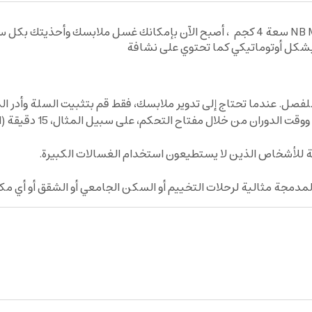
غسالة ملابس صغيرة ومحمولة NB Mini Washing Machine سعة 4 كجم ، أصبح الآن بإمكا
بشكل أوتوماتيكي كما تحتوي على نشافة
ة للأشخاص الذين لا يستطيعون استخدام الغسالات الكبيرة.
دمجة مثالية لرحلات التخييم أو السكن الجامعي أو الشقق أو أي م