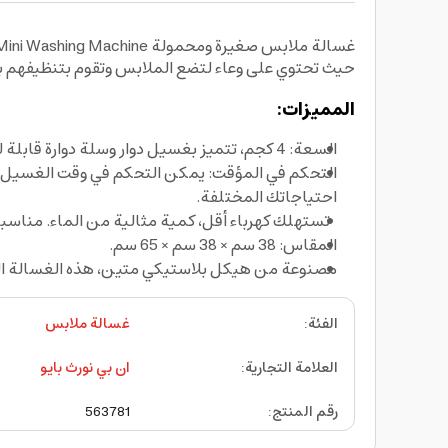
حيث تحتوي على وعاء لتضع الملابس وتقوم بتنظيفهم 
المميزات:
السعة: 4 كجم، تتميز بغسيل دوار وسلة دوارة قابلة للفصل. عندما تحتاج إلى تدوير ملابسك، فقط قم بتثبيت السلة وأدر المفتاح إلى "الدوران". سهلة الاستخدام
احتياجاتك المختلفة.
تستهلك كهرباء أقل، كمية مثالية من الماء. مناسب
المقاس: 38 سم × 38 سم × 65 سم.
مصنوعة من هيكل بلاستيكي متين، هذه الغسالة الم
الفئة
:
غسالة ملابس
العلامة التجارية
:
ان بي نورث بايو
رقم المنتج
:
563781