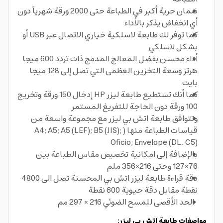
ضمان حرية أكبر في الطباعة حتى 2000 ورقة شهرياً دون
أي انخفاض يذكر بالأداء
كما توفر لك طابعة لاسلكية خياري الاتصال عبر USB أو
بشكل لاسلكي
أداء محسن بفضل المعالج المدمج ذات تردد 600 ميجا
هرتز وسعة التخزين العظمى التي تصل إلى 128 ميجا
بايت
كما أنك تستطيع طابعة ليزر HP إدخال 150 ورقة وتخريج
100 ورقة دون الحاجة للتفريغ المستمر
وتتوافق طابعة اتش بي ليزر مع مجموعة واسعة من
قياسات الطباعة منها ( A4; A5; A5 (LEF); B5 (JIS);
Oficio; Envelope (DL, C5)
بالإضافة إلى امكانية تخصيص مقاس الطباعة بين
76×127 وحتى 216×356 ملم
دقة قراءة طابعة ليزر اتش بي المحسنة تصل الى 4800
نقطة مقابل دقة حيوية 600 نقطة
الحد الأقصى للمسح الضوئي 216 × 297 مم
مواصفات طابعة اتش بي ليزر: