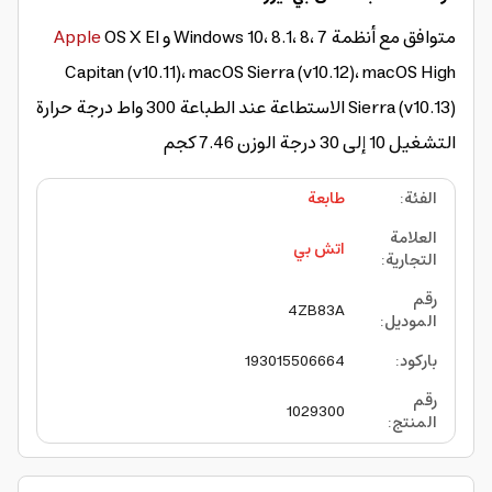
متوافق مع أنظمة Windows 10، 8.1، 8، 7 و
OS X El
Apple
Capitan (v10.11)، macOS Sierra (v10.12)، macOS High
Sierra (v10.13) الاستطاعة عند الطباعة 300 واط درجة حرارة
التشغيل 10 إلى 30 درجة الوزن 7.46 كجم
الفئة
:
طابعة
العلامة
اتش بي
التجارية
:
رقم
4ZB83A
الموديل
:
باركود
:
193015506664
رقم
1029300
المنتج
: