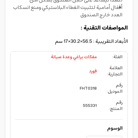
للصدأ ليساعد على حمل الصندوق بشكل آمن
أقفال أمامية لتثبيت الغطاء البلاستيكي ومنع انسكاب
العدد خارج الصندوق
المواصفات التقنية :
الأبعاد التقريبية : 56.5×30.2×17 سم
الفئة
:
مفكات براغي وعدة صيانة
العلامة
فورد
التجارية
:
رقم
FHT0318
الموديل
:
رقم
555331
المنتج
:
الوسوم