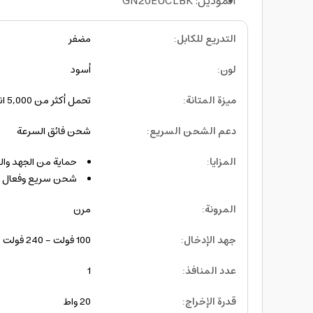
الموديل: GN20EUCLBK
التدريع للكابل
:
مضفر
لون
:
أسود
ميزة المتانة
:
تحمل أكثر من 5,000 انحناء
دعم الشحن السريع
:
شحن فائق السرعة
المزايا
:
حماية من الجهد والحر
شحن سريع وفعال
المرونة
:
مرن
جهد الإدخال
:
100 فولت - 240 فولت
عدد المنافذ
:
1
قدرة الإخراج
:
20 واط