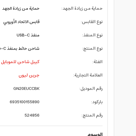
حماية من زيادة الجهد
:
حماية من زيادة الجهد
نوع القابس
:
قابس الاتحاد الأوروبي
نوع المنفذ
:
منفذ USB-C
نوع المنتج
:
شاحن حائط بمنفذ Type-C
الفئة
:
كيبل شاحن للموبايل
العلامة التجارية
:
جرين ليون
رقم الموديل
:
GN20EUCCBK
باركود
:
6935100155890
رقم المنتج
:
524856
الوسوم