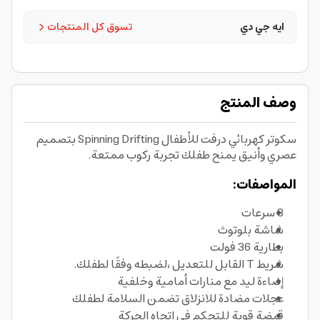
ايه جي دي
تسوق كل المنتجات
وصف المنتج
سكوتر كهربائي درفت للأطفال Spinning Drifting بتصميم
عصري وأنيق يمنح طفلك تجربة ركوب ممتعة.
المواصفات:
3 سرعات
شاشة بلوتوث
بطارية 36 فولت
شريط T القابل للتعديل ،لضبطه وفقًا لطفلك.
إضاءة ليد مع منارات أمامية وخلفية
عجلات مضادة للانزلاق تضمن السلامة لطفلك
قبضة قوية للتحكم في اتجاه الحركة