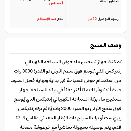
ضمان
1
سنة
أغسطس
رسوم التوصيل
20 د.إ
دفع
عند الإستلام
وصف المنتج
يُمكنك جهاز تسخين ماء حوض السباحة الكهربائي
إنتيكس الذي يُوضع فوق سطح الأرض ذو القدرة 3000 وات
من استخدام حوض السباحة في بداية ونهاية فصل الصيف
حيث أنه يُوفر لك ماءً أكثر دفئاً في بركة السباحة. جهاز
تسخين ماء بركة السباحة الكهربائي إنتيكس الذي يُوضع
فوق سطح الأرض ذو القدرة 3000 وات يُلائم برك إنتيكس
إيزي ست أو برك السباح ذات الإطار المعدني مقاس 8-12
قدم، يتم توصيله بسهولة تماشياً مع خرطوشة مضخة