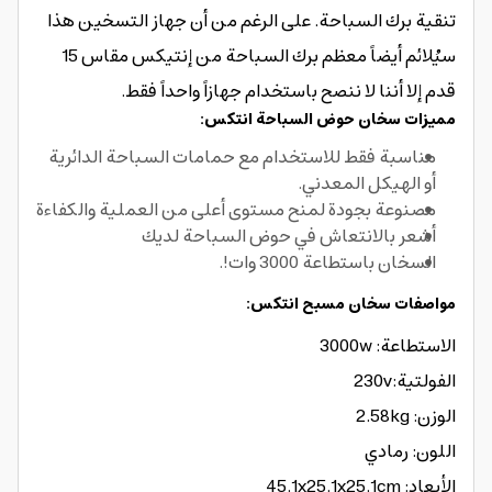
تنقية برك السباحة. على الرغم من أن جهاز التسخين هذا
سيُلائم أيضاً معظم برك السباحة من إنتيكس مقاس 15
قدم إلا أننا لا ننصح باستخدام جهازاً واحداً فقط.
مميزات سخان حوض السباحة انتكس:
مناسبة فقط للاستخدام مع حمامات السباحة الدائرية
أو الهيكل المعدني.
مصنوعة بجودة لمنح مستوى أعلى من العملية والكفاءة
أشعر بالانتعاش في حوض السباحة لديك
السخان باستطاعة 3000 وات!.
مواصفات سخان مسبح انتكس:
الاستطاعة: 3000w
الفولتية:230v
الوزن: 2.58kg
اللون: رمادي
الأبعاد: 45.1x25.1x25.1cm