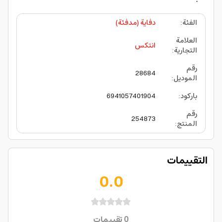
الفئة
:
دفاية (مدفئة)
العلامة
انتكس
التجارية
:
رقم
28684
الموديل
:
باركود
:
6941057401904
رقم
254873
المنتج
:
التقييمات
0.0
0
تقييمات