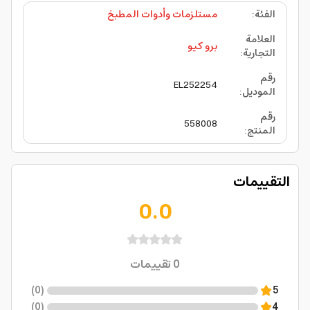
الفئة
:
مستلزمات وأدوات المطبخ
العلامة
برو كيو
التجارية
:
رقم
EL252254
الموديل
:
رقم
558008
المنتج
:
التقييمات
0.0
0
تقييمات
)
0
(
5
)
0
(
4