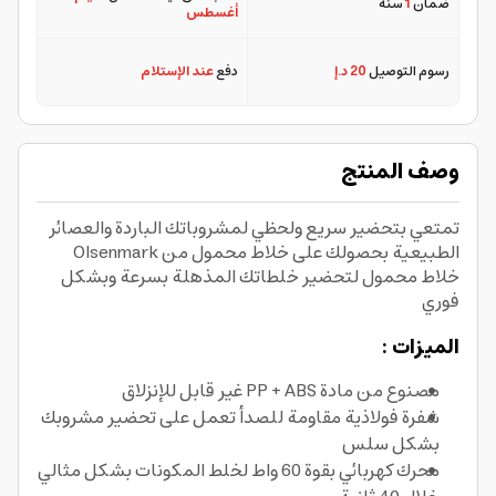
ضمان
1
سنة
أغسطس
رسوم التوصيل
20 د.إ
دفع
عند الإستلام
وصف المنتج
تمتعي بتحضير سريع ولحظي لمشروباتك الباردة والعصائر
الطبيعية بحصولك على خلاط محمول من Olsenmark
خلاط محمول لتحضير خلطاتك المذهلة بسرعة وبشكل
فوري
الميزات :
مصنوع من مادة PP + ABS غير قابل للإنزلاق
شفرة فولاذية مقاومة للصدأ تعمل على تحضير مشروبك
بشكل سلس
محرك كهربائي بقوة 60 واط لخلط المكونات بشكل مثالي