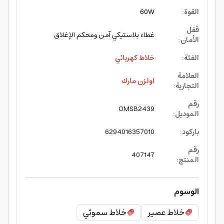
القوة
:
60W
قفل
غطاء بلاستيكي آمن ومحكم الإغلاق
الأمان
:
الفئة
:
خلاط كهربائي
العلامة
اولزن مارك
التجارية
:
رقم
OMSB2439
الموديل
:
باركود
:
6294016357010
رقم
407147
المنتج
:
الوسوم
خلاط عصير
خلاط سموثي