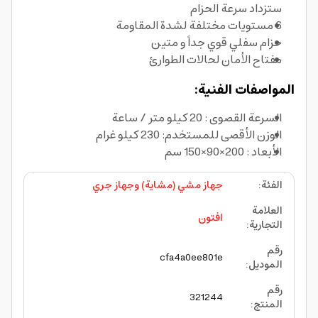
ستزداد سرعة الحزام
6 مستويات مختلفة لشدة المقاومة
حزام سفلي قوي جداً و متين
مفتاح الأمان لحالات الطوارئ
المواصفات الفنية:
السرعة القصوى : 20 كيلو متر / ساعة
الوزن الأقصى للمستخدم: 230 كيلو غرام
الأبعاد : 200×90×150 سم
الفئة
:
جهاز مشي (مشاية) وجهاز جري
العلامة
افتون
التجارية
:
رقم
cfa4a0ee801e
الموديل
:
رقم
321244
المنتج
: