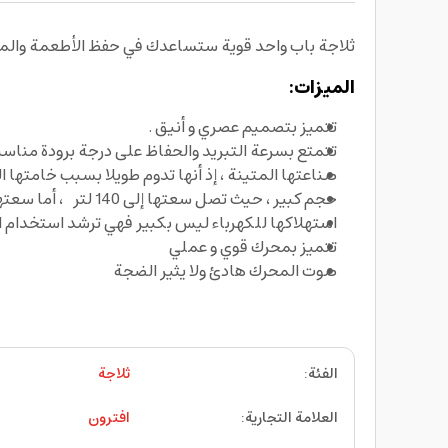
ثلاجة باب واحد قوية ستساعدك في حفظ الأطعمة والمواد الغذائ
الميزات:
تتميز بتصميم عصري و أنيق .
تتمتع بسرعة التبريد والحفاظ على درجة برودة مناسب
صناعتها المتينة ، إذ أنها تدوم طويلا بسبب خامتها ا
حجم كبير ، حيث تصل سعتها إلى 140 لتر ، أما سعتها الصافية هي 110 لتر ، و مناسبة لاحتواء الكثير من المواد الغذائية والخضروات والفواكه
استهلاكها للكهرباء ليس بكبير فهي ترشد استخدام ال
تتميز بمحرك قوي و عملي
صوت المحرك هادئ ولا يثير الضجة
الفئة
:
ثلاجة
العلامة التجارية
:
افترون