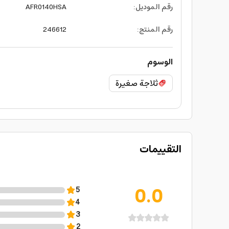
رقم الموديل
:
AFR0140HSA
رقم المنتج
:
246612
الوسوم
ثلاجة صغيرة
التقييمات
0.0
5
4
3
2