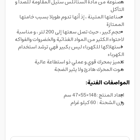
مصنوعة من مادة الستانلس ستيل المقاومة للصدأ و
التآكل
صناعتها المتينة ، إذ أنها تدوم طويلا بسبب خامتها
الممتازة
حجم كبير ، حيث تصل سعتها إلى 200 لتر ، و مناسبة
لاحتواء الكثير من المواد الغذائية والخضروات والفواكه
استهلاكها للكهرباء ليس بكبير فهي ترشد استخدام
الكهرباء
تتميز بمحرك قوي و عملي ذو استطاعة عالية
صوت المحرك هادئ ولا يثير الضجة
المواصفات الفنية:
ابعاد المنتج :148×55×47 سم
وزن الشحنة : 60 كيلو غرام