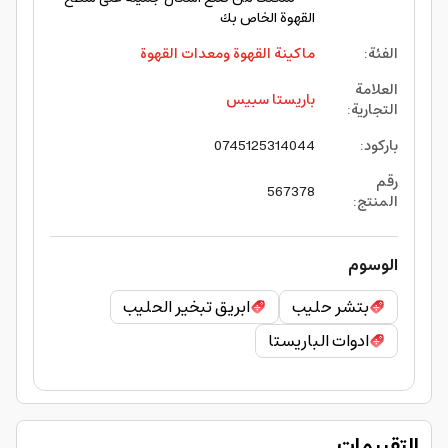
القهوة الخاص بك
الفئة
:
ماكينة القهوة ومعدات القهوة
العلامة
باريستا سبيس
التجارية
:
باركود
:
0745125314044
رقم
567378
المنتج
:
الوسوم
بتشر حليب
ابريق تبخير الحليب
ادوات الباريستا
التقييمات