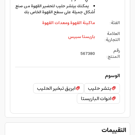
يمكنك بيتشر حليب لتحضير القهوة من صنع
أشكال جميلة على سطح القهوة الخاص بك
الفئة
:
ماكينة القهوة ومعدات القهوة
العلامة
باريستا سبيس
التجارية
:
رقم
567380
المنتج
:
الوسوم
بتشر حليب
ابريق تبخير الحليب
ادوات الباريستا
التقييمات