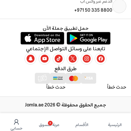
الدعم عبر واتس آب
+971 50 335 8800
حمل تطبيق جملة الآن
تابعنا على وسائل التواصل الإجتماعي
طرق الدفع
حدث خطأ
حدث خطأ
جميع الحقوق محفوظة © 2026 Jomla.ae
0
الرئيسية
الأقسام
عربة التسوق
حسابي