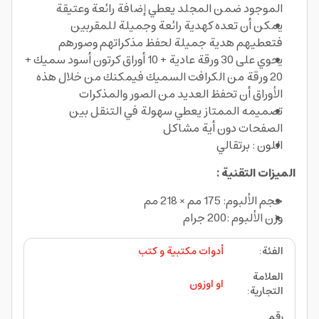
الموجود ضمن المجلد يعطي إضافة رائعة وعتيقة
يمكن أن تعده كهدية رائعة وجميلة للمقربين
فتعطيهم هدية جميلة لحفظ مذكراتهم وصورهم
يحوي على 30 ورقة عادية + 10 أوراق كرتون أسود سميك +
20 ورقة من الكرافت السميك فيمكنك من خلال هذه
الأوراق أن تحفظ العديد من الصور والمذكرات
تصميمه الممتاز يعطي سهولة في التنقل بين
الصفحات دون أية مشاكل
اللون : برتقالي
الميزات التقنية :
حجم الألبوم: 175 مم × 218 مم
وزن الألبوم :200 جرام
الفئة
:
أدوات مكتبية و كتب
العلامة
او اوزون
التجارية
:
رقم